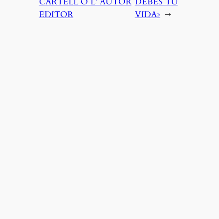
CARTELL O L’ AUTOR
DEBES TU
EDITOR
VIDA»
→