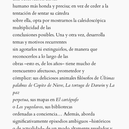
humano más honda y precisa; en vez de ceder a la
tentación de sentar su cátedra
sobre ella, opta por mostrarnos la caleidoscópica
multiplicidad de las
conclusiones posibles. Una y otra vez, desarrolla
temas y motivos recurrentes
sin agotarlos ni extinguirlos, de manera que
reconocerlos a lo largo de las
obras –esto es, de los años– tiene mucho de
reencuentro afectuoso, prometedor y
cómplice: sus deliciosos animales filósofos de
Últimas
palabras de Copito de Nieve
,
La tortuga de Darwin
y
La
paz
perpetua
, sus mapas en
El cartógrafo
o
Los yugoslavos
, sus bibliotecas
ordenadas a conciencia… Además, aborda
significativamente episodios ambiguos –históricos
o de actualidad– de un modo altamente revelador y