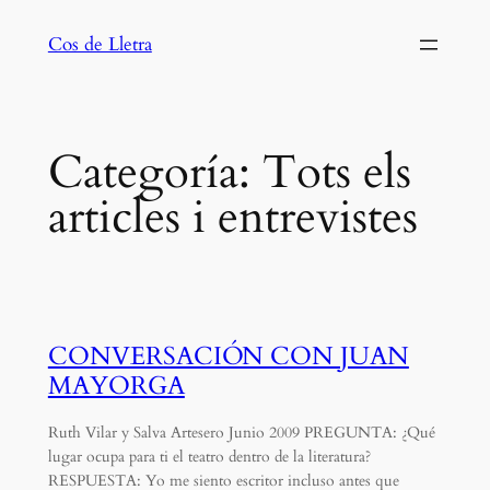
Saltar
Cos de Lletra
al
contenido
Categoría:
Tots els
articles i entrevistes
CONVERSACIÓN CON JUAN
MAYORGA
Ruth Vilar y Salva Artesero Junio 2009 PREGUNTA: ¿Qué
lugar ocupa para ti el teatro dentro de la literatura?
RESPUESTA: Yo me siento escritor incluso antes que