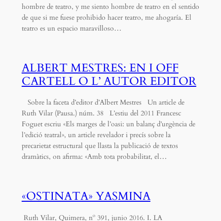
hombre de teatro, y me siento hombre de teatro en el sentido
de que si me fuese prohibido hacer teatro, me ahogaría. El
teatro es un espacio maravilloso…
ALBERT MESTRES: EN I OFF
CARTELL O L’ AUTOR EDITOR
Sobre la faceta d’editor d’Albert Mestres Un article de
Ruth Vilar (Pausa.) núm. 38 L’estiu del 2011 Francesc
Foguet escriu «Els marges de l’oasi: un balanç d’urgència de
l’edició teatral», un article revelador i precís sobre la
precarietat estructural que llasta la publicació de textos
dramàtics, on afirma: «Amb tota probabilitat, el…
«OSTINATA» YASMINA
Ruth Vilar, Quimera, nº 391, junio 2016. I. LA