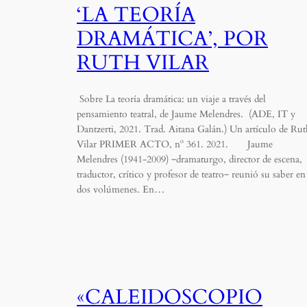
‘LA TEORÍA
DRAMÁTICA’, POR
RUTH VILAR
Sobre La teoría dramática: un viaje a través del
pensamiento teatral, de Jaume Melendres. (ADE, IT y
Dantzerti, 2021. Trad. Aitana Galán.) Un artículo de Rut
Vilar PRIMER ACTO, nº 361. 2021. Jaume
Melendres (1941-2009) ‒dramaturgo, director de escena,
traductor, crítico y profesor de teatro‒ reunió su saber en
dos volúmenes. En…
«CALEIDOSCOPIO