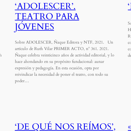
‘ADOLESCER’.
TEATRO PARA
S
JÓVENES
H
R
Sobre ADOLESCER, Ñaque Editora y NTF, 2021. Un
c
artículo de Ruth Vilar PRIMER ACTO, nº 361. 2021.
c
h
Ñaque celebra veinticinco años de actividad editorial, y lo
d
hace ahondando en su propósito fundacional: aunar
expresión y pedagogía. En esta ocasión, opta por
reivindicar la necesidad de poner el teatro, con todo su
poder…
‘DE QUÉ NOS REÍMOS’,