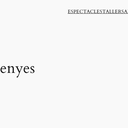
ESPECTACLES
TALLERS
A
senyes