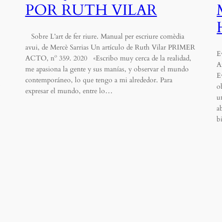
POR RUTH VILAR
Sobre L’art de fer riure. Manual per escriure comèdia
avui, de Mercè Sarrias Un artículo de Ruth Vilar PRIMER
E
ACTO, nº 359. 2020 «Escribo muy cerca de la realidad,
A
me apasiona la gente y sus manías, y observar el mundo
E
contemporáneo, lo que tengo a mi alrededor. Para
o
expresar el mundo, entre lo…
u
a
b