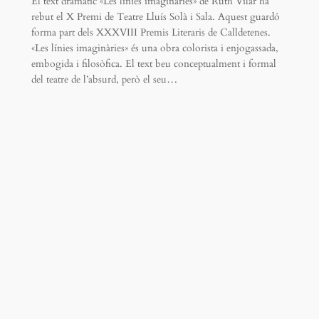
El text dramàtic «Les línies imaginàries» de Ruth Vilar ha
rebut el X Premi de Teatre Lluís Solà i Sala. Aquest guardó
forma part dels XXXVIII Premis Literaris de Calldetenes.
«Les línies imaginàries» és una obra colorista i enjogassada,
embogida i filosòfica. El text beu conceptualment i formal
del teatre de l’absurd, però el seu…