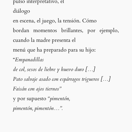
pulso interpretativo, el
di
á
logo
en escena, el juego, la tensión. C
ó
mo
bordan momentos brillantes, por ejemplo,
cuando la madre presenta el
menú que ha preparado para su hijo
:
“
Empanadillas
de col, sesos de liebre y huevo duro
[
…
]
Pato salvaje asado con espárragos trigueros
[
…
]
Faisán con ajos tiernos”
y por supuesto
“pimentón,
pimentón, pimentón…”.