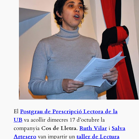
El
Postgrau de Prescripció Lectora de la
UB
va acollir dimecres 17 d’octubre la
companyia
Cos de Lletra
.
Ruth Vilar
i
Salva
Artesero
van impartir un
taller de Lectura