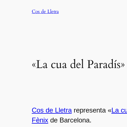
Saltar
Cos de Lletra
al
contenido
«La cua del Paradís» 
Cos de Lletra
representa «
La cu
Fènix
de Barcelona.