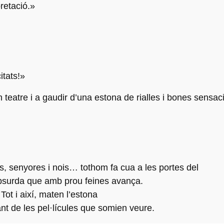
pretació.»
itats!»
teatre i a gaudir d’una estona de rialles i bones sensac
ats, senyores i nois… tothom fa cua a les portes del
absurda que amb prou feines avança.
ot i així, maten l’estona
ant de les pel·lícules que somien veure.