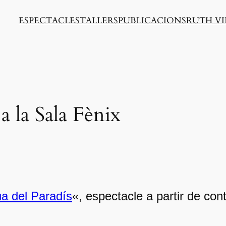
ESPECTACLES
TALLERS
PUBLICACIONS
RUTH VI
a la Sala Fènix
a del Paradís
«, espectacle a partir de co