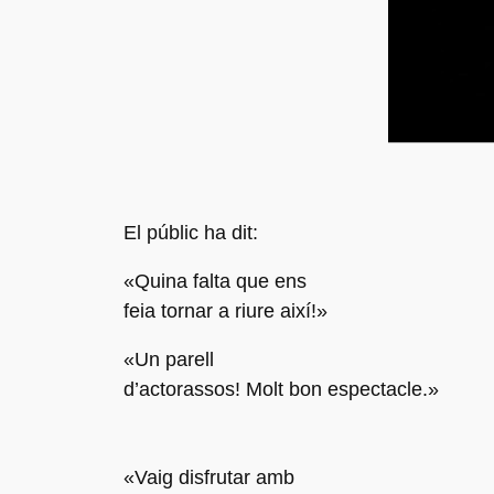
El públic ha dit:
«Quina falta que ens
feia tornar a riure així!»
«Un parell
d’actorassos! Molt bon espectacle.»
«Vaig disfrutar amb