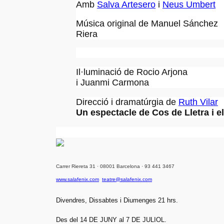
Amb
Salva Artesero
i
Neus Umbert
Música original de Manuel Sánchez
Riera
Il·luminació de Rocio Arjona
i Juanmi Carmona
Direcció i dramatúrgia de
Ruth Vilar
Un espectacle de Cos de Lletra i e
Carrer Riereta 31 · 08001 Barcelona · 93 441 3467
www.salafenix.com
teatre@salafenix.com
Divendres, Dissabtes i Diumenges 21 hrs.
Des del 14 DE JUNY al 7 DE JULIOL.