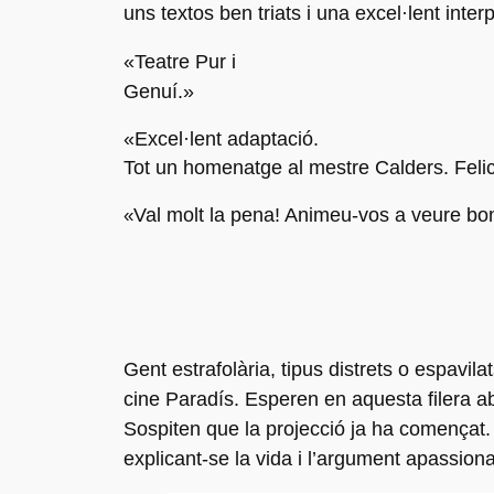
uns textos ben triats i una excel·lent inter
«Teatre Pur i
Genuí.»
«Excel·lent adaptació.
Tot un homenatge al mestre Calders. Felic
Val molt la pena! Animeu-vos a veure bon 
«
Gent estrafolària, tipus distrets o espavil
cine Paradís. Esperen en aquesta filera 
Sospiten que la projecció ja ha començat. T
explicant-se la vida i l’argument apassion