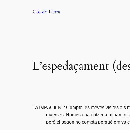
Saltar
Cos de Lletra
al
contenido
L’espedaçament (de
LA IMPACIENT: Compto les meves visites als me
diverses. Només una dotzena m’han mirat 
però el segon no compta perquè em va c