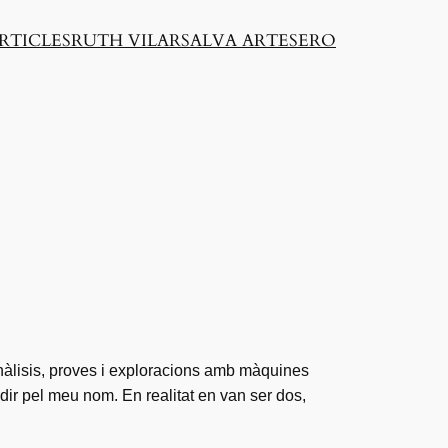
RTICLES
RUTH VILAR
SALVA ARTESERO
nàlisis, proves i exploracions amb màquines
ir pel meu nom. En realitat en van ser dos,