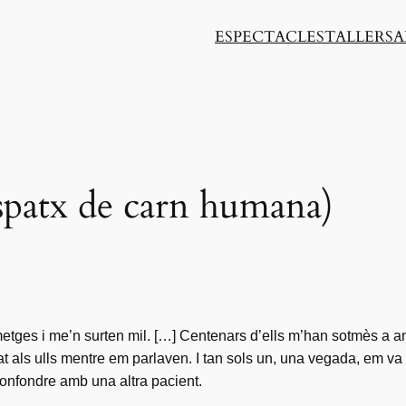
ESPECTACLES
TALLERS
A
spatx de carn humana)
tges i me’n surten mil. […] Centenars d’ells m’han sotmès a a
als ulls mentre em parlaven. I tan sols un, una vegada, em va d
onfondre amb una altra pacient.