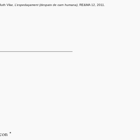
Ruth Vilar
, L’espedaçament (despatx de carn humana)
, RE&MA 12, 2011.
 con
*