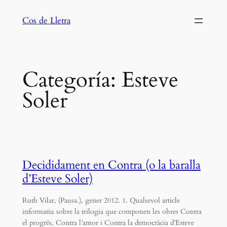
Saltar
Cos de Lletra
al
contenido
Categoría:
Esteve
Soler
Decididament en Contra (o la baralla
d’Esteve Soler)
Ruth Vilar, (Pausa.), gener 2012. 1. Qualsevol article
informatiu sobre la trilogia que componen les obres Contra
el progrés, Contra l’amor i Contra la democràcia d’Esteve