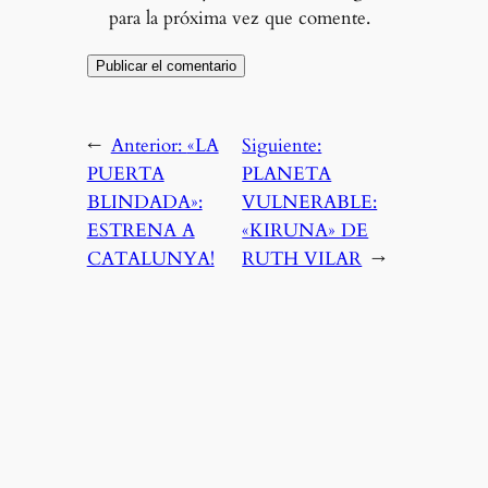
para la próxima vez que comente.
←
Anterior:
«LA
Siguiente:
PUERTA
PLANETA
BLINDADA»:
VULNERABLE:
ESTRENA A
«KIRUNA» DE
CATALUNYA!
RUTH VILAR
→