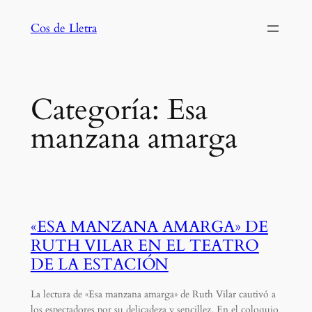
Saltar
Cos de Lletra
al
contenido
Categoría:
Esa
manzana amarga
«ESA MANZANA AMARGA» DE
RUTH VILAR EN EL TEATRO
DE LA ESTACIÓN
La lectura de «Esa manzana amarga» de Ruth Vilar cautivó a
los espectadores por su delicadeza y sencillez. En el coloquio